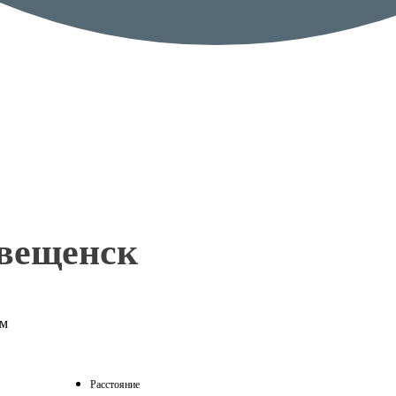
овещенск
ым
Расстояние