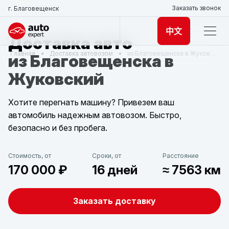
Заказать звонок
г. Благовещенск
中文
Доставка авто
Главная
Доставка автовозом
из Благовещенска в Жуковский
из Благовещенска в
Жуковский
Хотите перегнать машину? Привезем ваш
автомобиль надежным автовозом. Быстро,
безопасно и без пробега.
Стоимость, от
Сроки, от
Расстояние
170 000 ₽
16 дней
≈ 7563 км
Заказать доставку