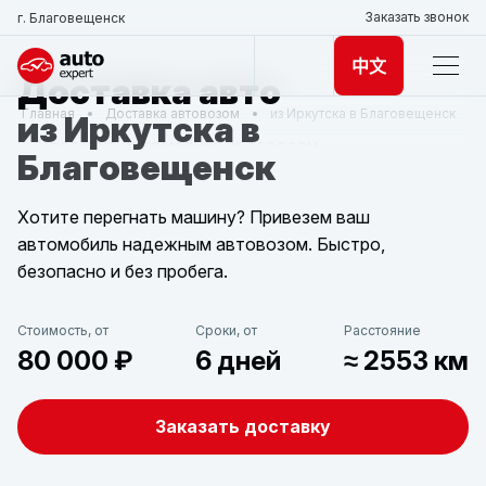
Заказать звонок
г. Благовещенск
中文
Доставка авто
Главная
Доставка автовозом
из Иркутска в Благовещенск
из Иркутска в
Благовещенск
Хотите перегнать машину? Привезем ваш
автомобиль надежным автовозом. Быстро,
безопасно и без пробега.
Стоимость, от
Сроки, от
Расстояние
80 000 ₽
6 дней
≈ 2553 км
Заказать доставку